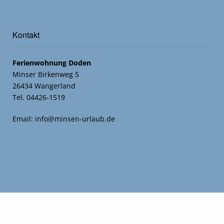
Kontakt
Ferienwohnung Doden
Minser Birkenweg 5
26434 Wangerland
Tel. 04426-1519
Email:
info@minsen-urlaub.de