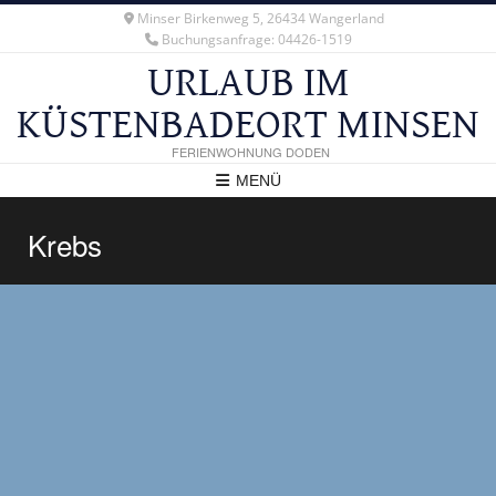
Minser Birkenweg 5, 26434 Wangerland
Buchungsanfrage: 04426-1519
URLAUB IM
KÜSTENBADEORT MINSEN
FERIENWOHNUNG DODEN
MENÜ
Krebs