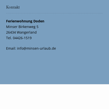
Kontakt
Ferienwohnung Doden
Minser Birkenweg 5
26434 Wangerland
Tel. 04426-1519
Email:
info@minsen-urlaub.de